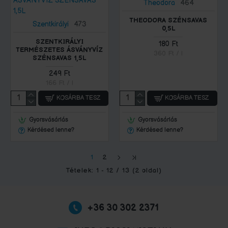
Theodora
464
THEODORA SZÉNSAVAS
Szentkirályi
473
0,5L
SZENTKIRÁLYI
180 Ft
TERMÉSZETES ÁSVÁNYVÍZ
360 Ft / l
SZÉNSAVAS 1,5L
249 Ft
166 Ft / l
KOSÁRBA TESZ
KOSÁRBA TESZ
Gyorsvásárlás
Gyorsvásárlás
Kérdésed lenne?
Kérdésed lenne?
1
2
Tételek: 1 - 12 / 13 (2 oldal)
+36 30 302 2371