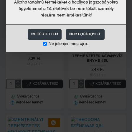
Alkoholtartalmú termékeket a hatályos jogszabályokra
Kérdésed lenne?
Kérdésed lenne?
figyelemmel a 18. életévét be nem töltött személy
részére nem értékesítünk!
MEGÉRTETTEM
NEM FOGADOM EL
Szentkirályi
474
Szentkirályi
475
Ne jelenjen meg újra.
SZENTKIRÁLYI SZÉNSAVAS
0,5L
SZENTKIRÁLYI
TERMÉSZETES ÁSVÁNYVÍZ
209 Ft
ENYHE 1,5L
418 Ft / l
249 Ft
166 Ft / l
KOSÁRBA TESZ
KOSÁRBA TESZ
Gyorsvásárlás
Gyorsvásárlás
Kérdésed lenne?
Kérdésed lenne?