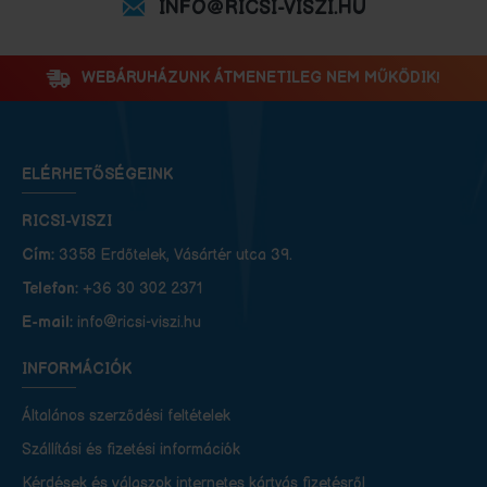
INFO@RICSI-VISZI.HU
WEBÁRUHÁZUNK ÁTMENETILEG NEM MŰKÖDIK!
ELÉRHETŐSÉGEINK
RICSI-VISZI
Cím:
3358 Erdőtelek, Vásártér utca 39.
Telefon:
+36 30 302 2371
E-mail:
info@ricsi-viszi.hu
INFORMÁCIÓK
Általános szerződési feltételek
Szállítási és fizetési információk
Kérdések és válaszok internetes kártyás fizetésről