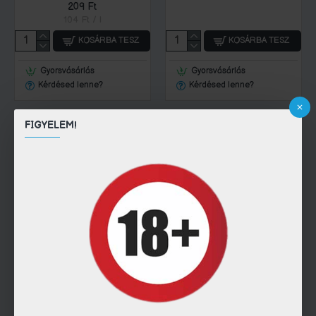
209 Ft
104 Ft / l
KOSÁRBA TESZ
KOSÁRBA TESZ
Gyorsvásárlás
Gyorsvásárlás
Kérdésed lenne?
Kérdésed lenne?
FIGYELEM!
Naturaqua
447
NATURAQUA SZÉNSAVAS
Naturaqua
446
0,5L
NATURAQUA TERMÉSZETES
269 Ft
ÁSVÁNYVÍZ SZÉNSAVAS 1,5L
538 Ft / l
239 Ft
159 Ft / l
KOSÁRBA TESZ
KOSÁRBA TESZ
Gyorsvásárlás
Gyorsvásárlás