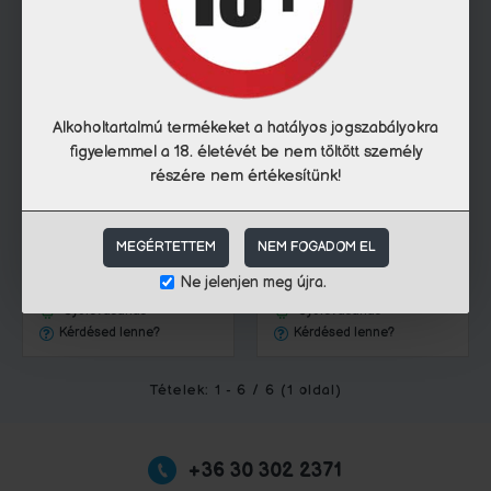
Sanytol
916
Sanytol
914
Alkoholtartalmú termékeket a hatályos jogszabályokra
figyelemmel a 18. életévét be nem töltött személy
SANYTOL FERTŐTLENÍTŐ
SANYTOL FERTŐTLENÍTŐ
részére nem értékesítünk!
TISZTÍTÓ KENDŐ 120DB
UNIVERZÁLIS SPRAY 500ML
1 779 Ft
1 229 Ft
15 Ft / db
2 458 Ft / l
MEGÉRTETTEM
NEM FOGADOM EL
KOSÁRBA TESZ
KOSÁRBA TESZ
Ne jelenjen meg újra.
Gyorsvásárlás
Gyorsvásárlás
Kérdésed lenne?
Kérdésed lenne?
Tételek: 1 - 6 / 6 (1 oldal)
+36 30 302 2371