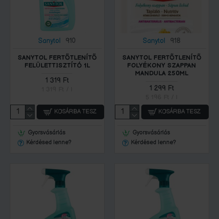
Sanytol
910
Sanytol
918
SANYTOL FERTŐTLENÍTŐ
SANYTOL FERTŐTLENÍTŐ
FELÜLETTISZTÍTÓ 1L
FOLYÉKONY SZAPPAN
MANDULA 250ML
1 319 Ft
1 299 Ft
1 319 Ft / l
5 196 Ft / l
KOSÁRBA TESZ
KOSÁRBA TESZ
Gyorsvásárlás
Gyorsvásárlás
Kérdésed lenne?
Kérdésed lenne?