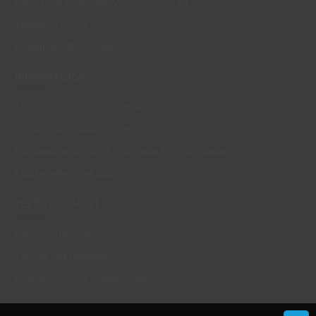
Cím:
3358 Erdőtelek, Vásártér utca 39.
Telefon:
+36 30 302 2371
E-mail:
info@ricsi-viszi.hu
INFORMÁCIÓK
Általános szerződési feltételek
Szállítási és fizetési információk
Kérdések és válaszok internetes kártyás fizetésről
Adatkezelési tájékoztató
VEVŐSZOLGÁLAT
Kapcsolatfelvétel
Termék visszaküldés
Fogyasztó Barát - Képes tájékoztató