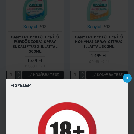
Sanytol
912
Sanytol
913
SANYTOL FERTŐTLENÍTŐ
SANYTOL FERTŐTLENÍTŐ
FÜRDŐSZOBAI SPRAY
KONYHAI SPRAY CITRUS
EUKALIPTUSZ ILLATTAL
ILLATTAL 500ML
500ML
1 499 Ft
1 279 Ft
2 998 Ft / l
2 558 Ft / l
KOSÁRBA TESZ
KOSÁRBA TESZ
FIGYELEM!
Gyorsvásárlás
Gyorsvásárlás
Kérdésed lenne?
Kérdésed lenne?